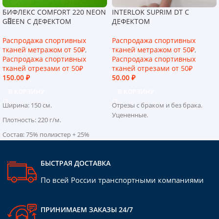
БИФЛЕКС COMFORT 220 NEON
INTERLOK SUPRIM DT C
GREEN С ДЕФЕКТОМ
ДЕФЕКТОМ
Распродажа спортивных
Распродажа спортивных
тканей метражом от 50₽
,
тканей метражом от 50₽
,
Распродажа спортивных
Распродажа спортивных
тканей отрезами от 50₽
тканей отрезами от 50₽
150.00
₽
50.00
₽
В КОРЗИНУ
В КОРЗИНУ
Ширина: 150 см.
Отрезы с браком и без брака.
Уцененные.
Плотность: 220 г/м.
Состав: 75% полиэстер + 25%
эластан
Цвет:Neon green (зеленый)
БЫСТРАЯ ДОСТАВКА
Комбинируется с другими
По всей России транспортными компаниями
тканями.
При соблюдении рекомендаций
по стирке, ткань долго сохраняет
ПРИНИМАЕМ ЗАКАЗЫ 24/7
свои свойства.